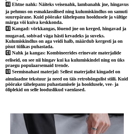
2️⃣ Ehtne nahk: Näiteks veisenahk, lambanahk jne, hingavus
ja pehmus on esmaklassilised ning kulumiskindlus on samuti
suurepärane. Kuid pöörake tähelepanu hooldusele ja vältige
märga või kuiva keskkonda.
3️⃣ Kangad: võrkkangas, lõuend jne on kerged, hingavad ja
mugavad, sobivad väga hästi kevadeks ja suveks.
Kulumiskindlus on aga veidi halb, määrdub kergesti ja on
pisut tülikas puhastada.
4️⃣ Nahk ja kangas: Kombineerides erinevate materjalide
eeliseid, on see nii hingav kui ka kulumiskindel ning on üks
praegu populaarsemaid trende.
5️⃣ Seemisnahast materjal: Sellest materjalist kingadel on
ainulaadne tekstuur ja need on täis retrohõngulist stiili. Kuid
pöörake tähelepanu puhastamisele ja hooldusele, vee- ja
õliplekid on selle looduslikud vaenlased.