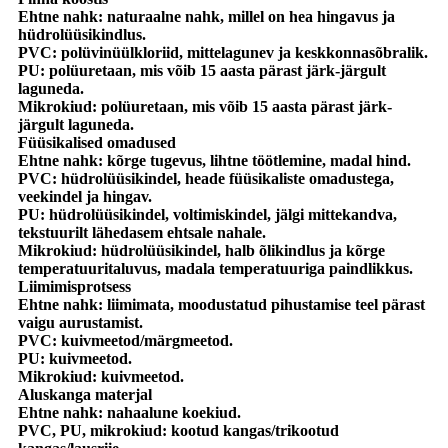
Ehtne nahk: naturaalne nahk, millel on hea hingavus ja
hüdrolüüsikindlus.
PVC: polüvinüülkloriid, mittelagunev ja keskkonnasõbralik.
PU: polüuretaan, mis võib 15 aasta pärast järk-järgult
laguneda.
Mikrokiud: polüuretaan, mis võib 15 aasta pärast järk-
järgult laguneda.
Füüsikalised omadused
Ehtne nahk: kõrge tugevus, lihtne töötlemine, madal hind.
PVC: hüdrolüüsikindel, heade füüsikaliste omadustega,
veekindel ja hingav.
PU: hüdrolüüsikindel, voltimiskindel, jälgi mittekandva,
tekstuurilt lähedasem ehtsale nahale.
Mikrokiud: hüdrolüüsikindel, halb õlikindlus ja kõrge
temperatuuritaluvus, madala temperatuuriga paindlikkus.
Liimimisprotsess
Ehtne nahk: liimimata, moodustatud pihustamise teel pärast
vaigu aurustamist.
PVC: kuivmeetod/märgmeetod.
PU: kuivmeetod.
Mikrokiud: kuivmeetod.
Aluskanga materjal
Ehtne nahk: nahaalune koekiud.
PVC, PU, ​​​​mikrokiud: kootud kangas/trikootud