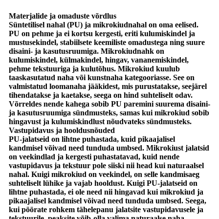
Materjalide ja omaduste võrdlus
Süntetilisel nahal (PU) ja mikrokiudnahal on oma eelised.
PU on pehme ja ei kortsu kergesti, eriti kulumiskindel ja
mustusekindel, stabiilsete keemiliste omadustega ning suure
disaini- ja kasutusruumiga. Mikrokiudnahk on
kulumiskindel, külmakindel, hingav, vananemiskindel,
pehme tekstuuriga ja kulutõhus. Mikrokiud kuulub
taaskasutatud naha või kunstnaha kategooriasse. See on
valmistatud loomanaha jääkidest, mis purustatakse, seejärel
tihendatakse ja kaetakse, seega on hind suhteliselt odav.
Võrreldes nende kahega sobib PU paremini suurema disaini-
ja kasutusruumiga sündmusteks, samas kui mikrokiud sobib
hingavust ja kulumiskindlust nõudvateks sündmusteks.
Vastupidavus ja hooldusnõuded
PU-jalatseid on lihtne puhastada, kuid pikaajalisel
kandmisel võivad need tunduda umbsed. Mikrokiust jalatsid
on veekindlad ja kergesti puhastatavad, kuid nende
vastupidavus ja tekstuur pole siiski nii head kui naturaalsel
nahal. Kuigi mikrokiud on veekindel, on selle kandmisaeg
suhteliselt lühike ja vajab hooldust. Kuigi PU-jalatseid on
lihtne puhastada, ei ole need nii hingavad kui mikrokiud ja
pikaajalisel kandmisel võivad need tunduda umbsed. Seega,
kui pöörate rohkem tähelepanu jalatsite vastupidavusele ja
tekstuurile, peaksite võib-olla valima naturaalse naha.