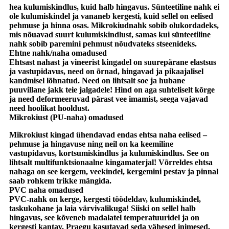
hea kulumiskindlus, kuid halb hingavus. Sünteetiline nahk ei
ole kulumiskindel ja vananeb kergesti, kuid sellel on eelised
pehmuse ja hinna osas. Mikrokiudnahk sobib olukordadeks,
mis nõuavad suurt kulumiskindlust, samas kui sünteetiline
nahk sobib paremini pehmust nõudvateks stseenideks.
Ehtne nahk/naha omadused
Ehtsast nahast ja vineerist kingadel on suurepärane elastsus
ja vastupidavus, need on õrnad, hingavad ja pikaajalisel
kandmisel lõhnatud. Need on lihtsalt soe ja hubane
puuvillane jakk teie jalgadele! Hind on aga suhteliselt kõrge
ja need deformeeruvad pärast vee imamist, seega vajavad
need hoolikat hooldust.
Mikrokiust (PU-naha) omadused
Mikrokiust kingad ühendavad endas ehtsa naha eelised –
pehmuse ja hingavuse ning neil on ka keemiline
vastupidavus, kortsumiskindlus ja kulumiskindlus. See on
lihtsalt multifunktsionaalne kingamaterjal! Võrreldes ehtsa
nahaga on see kergem, veekindel, kergemini pestav ja pinnal
saab rohkem trikke mängida.
PVC naha omadused
PVC-nahk on kerge, kergesti töödeldav, kulumiskindel,
taskukohane ja laia värvivalikuga! Siiski on sellel halb
hingavus, see kõveneb madalatel temperatuuridel ja on
kergesti kantav. Praegu kasutavad seda vähesed inimesed.