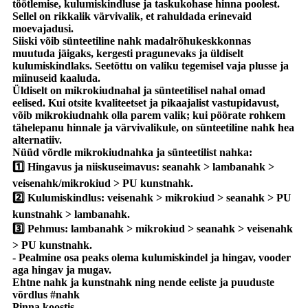
töötlemise, kulumiskindluse ja taskukohase hinna poolest.
Sellel on rikkalik värvivalik, et rahuldada erinevaid
moevajadusi.
Siiski võib sünteetiline nahk madalrõhukeskkonnas
muutuda jäigaks, kergesti pragunevaks ja üldiselt
kulumiskindlaks. Seetõttu on valiku tegemisel vaja plusse ja
miinuseid kaaluda.
Üldiselt on mikrokiudnahal ja sünteetilisel nahal omad
eelised. Kui otsite kvaliteetset ja pikaajalist vastupidavust,
võib mikrokiudnahk olla parem valik; kui pöörate rohkem
tähelepanu hinnale ja värvivalikule, on sünteetiline nahk hea
alternatiiv.
Nüüd võrdle mikrokiudnahka ja sünteetilist nahka:
1️⃣ Hingavus ja niiskuseimavus: seanahk > lambanahk >
veisenahk/mikrokiud > PU kunstnahk.
2️⃣ Kulumiskindlus: veisenahk > mikrokiud > seanahk > PU
kunstnahk > lambanahk.
3️⃣ Pehmus: lambanahk > mikrokiud > seanahk > veisenahk
> PU kunstnahk.
- Pealmine osa peaks olema kulumiskindel ja hingav, vooder
aga hingav ja mugav.
Ehtne nahk ja kunstnahk ning nende eeliste ja puuduste
võrdlus #nahk
Pinna koostis