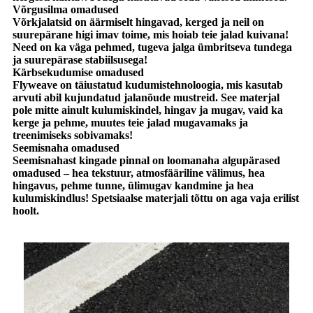
Võrgusilma omadused
Võrkjalatsid on äärmiselt hingavad, kerged ja neil on
suurepärane higi imav toime, mis hoiab teie jalad kuivana!
Need on ka väga pehmed, tugeva jalga ümbritseva tundega
ja suurepärase stabiilsusega!
Kärbsekudumise omadused
Flyweave on täiustatud kudumistehnoloogia, mis kasutab
arvuti abil kujundatud jalanõude mustreid. See materjal
pole mitte ainult kulumiskindel, hingav ja mugav, vaid ka
kerge ja pehme, muutes teie jalad mugavamaks ja
treenimiseks sobivamaks!
Seemisnaha omadused
Seemisnahast kingade pinnal on loomanaha algupärased
omadused – hea tekstuur, atmosfääriline välimus, hea
hingavus, pehme tunne, ülimugav kandmine ja hea
kulumiskindlus! Spetsiaalse materjali tõttu on aga vaja erilist
hoolt.