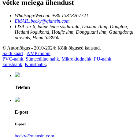
võtke meiega ühendust
Whatsapp/Wechat: +86 15818267721
EMAIL:becky@qiansin.com
LISA: nr 6, lääne teine ​​sõidurada, Daxian Tang, Dongtou,
Hetiani kogukond, Houjie linn, Dongguani linn, Guangdongi
provints, Hiina 523960
© Autoriõigus - 2010-2024: Kõik õigused kaitstud.
Saidi kaart
-
AMP mobiil
PVC-nahk
,
Sünteetiline nahk
,
Mikrokiudnahk
,
PU-nahk
,
kunstnahk
,
Kunstnahk
,
Telefon
E-post
E-post
becky@qiansin.com