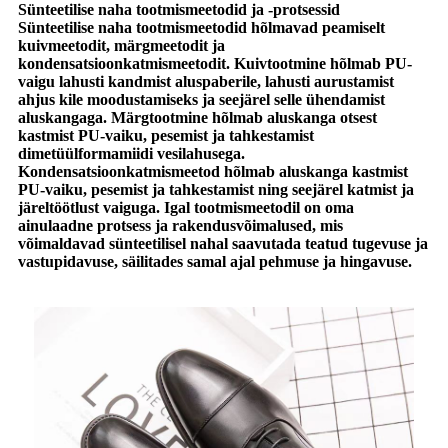
Sünteetilise naha tootmismeetodid ja -protsessid
Sünteetilise naha tootmismeetodid hõlmavad peamiselt
kuivmeetodit, märgmeetodit ja
kondensatsioonkatmismeetodit. Kuivtootmine hõlmab PU-
vaigu lahusti kandmist aluspaberile, lahusti aurustamist
ahjus kile moodustamiseks ja seejärel selle ühendamist
aluskangaga. Märgtootmine hõlmab aluskanga otsest
kastmist PU-vaiku, pesemist ja tahkestamist
dimetüülformamiidi vesilahusega.
Kondensatsioonkatmismeetod hõlmab aluskanga kastmist
PU-vaiku, pesemist ja tahkestamist ning seejärel katmist ja
järeltöötlust vaiguga. Igal tootmismeetodil on oma
ainulaadne protsess ja rakendusvõimalused, mis
võimaldavad sünteetilisel nahal saavutada teatud tugevuse ja
vastupidavuse, säilitades samal ajal pehmuse ja hingavuse.