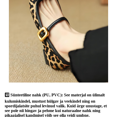
1️⃣ Sünteetiline nahk (PU, PVC): See materjal on ülimalt
kulumiskindel, mustust hülgav ja veekindel ning on
spordijalatsite puhul levinud valik. Kuid ärge unustage, et
see pole nii hingav ja pehme kui naturaalne nahk ning
pikaajalisel kandmisel võib see olla veidi umbne.