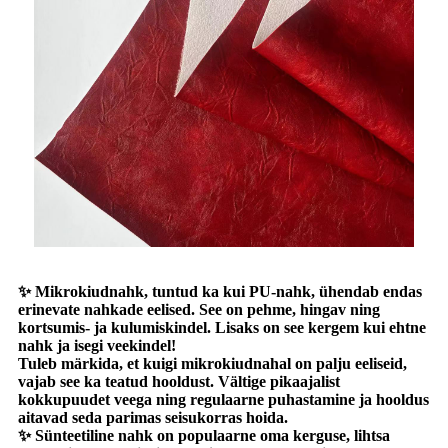
✨ Mikrokiudnahk, tuntud ka kui PU-nahk, ühendab endas
erinevate nahkade eelised. See on pehme, hingav ning
kortsumis- ja kulumiskindel. Lisaks on see kergem kui ehtne
nahk ja isegi veekindel!
Tuleb märkida, et kuigi mikrokiudnahal on palju eeliseid,
vajab see ka teatud hooldust. Vältige pikaajalist
kokkupuudet veega ning regulaarne puhastamine ja hooldus
aitavad seda parimas seisukorras hoida.
✨ Sünteetiline nahk on populaarne oma kerguse, lihtsa