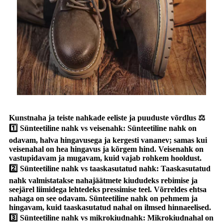
Kunstnaha ja teiste nahkade eeliste ja puuduste võrdlus ⚖️
1️⃣ Sünteetiline nahk vs veisenahk: Sünteetiline nahk on
odavam, halva hingavusega ja kergesti vananev; samas kui
veisenahal on hea hingavus ja kõrgem hind. Veisenahk on
vastupidavam ja mugavam, kuid vajab rohkem hooldust.
2️⃣ Sünteetiline nahk vs taaskasutatud nahk: Taaskasutatud
nahk valmistatakse nahajäätmete kiududeks rebimise ja
seejärel liimidega lehtedeks pressimise teel. Võrreldes ehtsa
nahaga on see odavam. Sünteetiline nahk on pehmem ja
hingavam, kuid taaskasutatud nahal on ilmsed hinnaeelised.
3️⃣ Sünteetiline nahk vs mikrokiudnahk: Mikrokiudnahal on