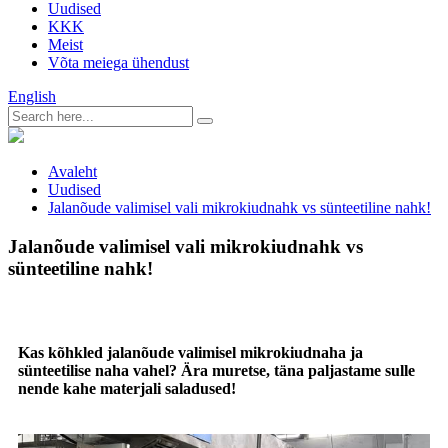
Uudised
KKK
Meist
Võta meiega ühendust
English
Avaleht
Uudised
Jalanõude valimisel vali mikrokiudnahk vs sünteetiline nahk!
Jalanõude valimisel vali mikrokiudnahk vs
sünteetiline nahk!
Kas kõhkled jalanõude valimisel mikrokiudnaha ja
sünteetilise naha vahel? Ära muretse, täna paljastame sulle
nende kahe materjali saladused!