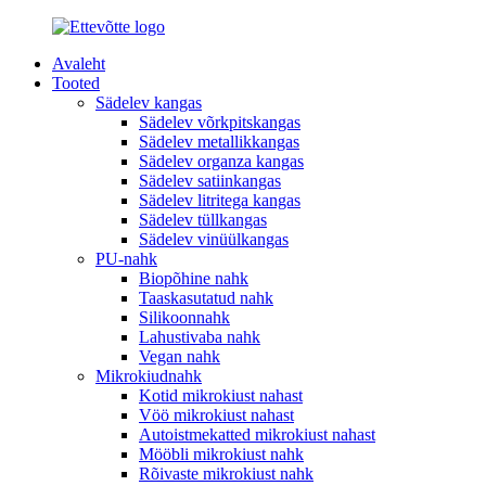
Avaleht
Tooted
Sädelev kangas
Sädelev võrkpitskangas
Sädelev metallikkangas
Sädelev organza kangas
Sädelev satiinkangas
Sädelev litritega kangas
Sädelev tüllkangas
Sädelev vinüülkangas
PU-nahk
Biopõhine nahk
Taaskasutatud nahk
Silikoonnahk
Lahustivaba nahk
Vegan nahk
Mikrokiudnahk
Kotid mikrokiust nahast
Vöö mikrokiust nahast
Autoistmekatted mikrokiust nahast
Mööbli mikrokiust nahk
Rõivaste mikrokiust nahk