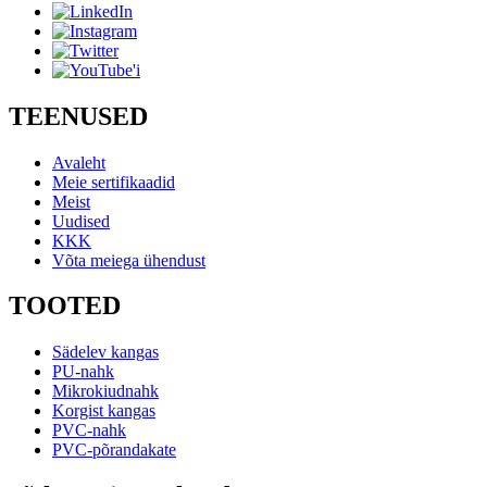
TEENUSED
Avaleht
Meie sertifikaadid
Meist
Uudised
KKK
Võta meiega ühendust
TOOTED
Sädelev kangas
PU-nahk
Mikrokiudnahk
Korgist kangas
PVC-nahk
PVC-põrandakate