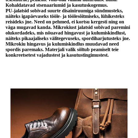
Kohaldatavad stsenaariumid ja kasutuskogemus.
PU-jalatsid sobivad suurte disainiruumiga sündmusteks,
näiteks igapäevaseks tööle- ja töölesõitmiseks, lühikesteks
reisideks jne. Need on pehmed, ei kortsu kergesti ning on
väga mugavad kanda. Mikrokiust jalatsid sobivad paremini
olukordadeks, mis nõuavad hingavust ja kulumiskindlust,
näiteks pikaajaliseks välitegevuseks, spordiharjutusteks jne.
Mikrokiu hingavus ja kulumiskindlus muudavad need
spordis paremaks. Materjali valik sõltub peamiselt teie
konkreetsetest vajadustest ja kasutustingimustest.