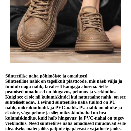
Sünteetilise naha põhimõiste ja omadused
Sünteetiline nahk on tegelikult plasttoode, mis näeb välja ja
tundub nagu nahk, tavaliselt kangaga alusena. Selle
peamised omadused on hingavus, pehmus ja veekindlus.
Kuigi see ei ole nii kulumiskindel kui naturaalne nahk, on see
suhteliselt odav. Levinud sünteetilise naha tüübid on PU-
nahk, mikrokiudnahk ja PVC-nahk. PU-nahk on õhuke ja
elastne, väga pehme ja sile; mikrokiudnahal on hea
kulumiskindlus, kuid halb hingavus; ja PVC-nahal on tugev
veekindlus. Need sünteetilise naha omadused muudavad selle
ideaalseks materjaliks paljude igapäevaste vajaduste jaoks.