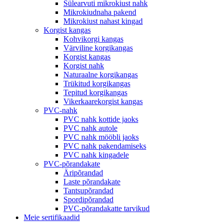
Sülearvuti mikrokiust nahk
Mikrokiudnaha pakend
Mikrokiust nahast kingad
Korgist kangas
Kohvikorgi kangas
Värviline korgikangas
Korgist kangas
Korgist nahk
Naturaalne korgikangas
Trükitud korgikangas
Tepitud korgikangas
Vikerkaarekorgist kangas
PVC-nahk
PVC nahk kottide jaoks
PVC nahk autole
PVC nahk mööbli jaoks
PVC nahk pakendamiseks
PVC nahk kingadele
PVC-põrandakate
Äripõrandad
Laste põrandakate
Tantsupõrandad
Spordipõrandad
PVC-põrandakatte tarvikud
Meie sertifikaadid