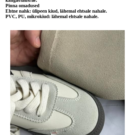
kangas/lausriie.
Pinna omadused
Ehtne nahk: ülipeen kiud, lähemal ehtsale nahale.
PVC, PU, ​​​​mikrokiud: lähemal ehtsale nahale.