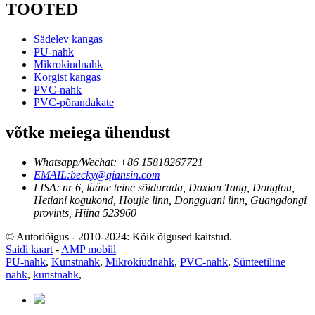
TOOTED
Sädelev kangas
PU-nahk
Mikrokiudnahk
Korgist kangas
PVC-nahk
PVC-põrandakate
võtke meiega ühendust
Whatsapp/Wechat: +86 15818267721
EMAIL:becky@qiansin.com
LISA: nr 6, lääne teine ​​sõidurada, Daxian Tang, Dongtou,
Hetiani kogukond, Houjie linn, Dongguani linn, Guangdongi
provints, Hiina 523960
© Autoriõigus - 2010-2024: Kõik õigused kaitstud.
Saidi kaart
-
AMP mobiil
PU-nahk
,
Kunstnahk
,
Mikrokiudnahk
,
PVC-nahk
,
Sünteetiline
nahk
,
kunstnahk
,