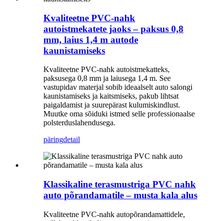
Kvaliteetne PVC-nahk
autoistmekatete jaoks – paksus 0,8
mm, laius 1,4 m autode
kaunistamiseks
Kvaliteetne PVC-nahk autoistmekatteks,
paksusega 0,8 mm ja laiusega 1,4 m. See
vastupidav materjal sobib ideaalselt auto salongi
kaunistamiseks ja kaitsmiseks, pakub lihtsat
paigaldamist ja suurepärast kulumiskindlust.
Muutke oma sõiduki istmed selle professionaalse
polsterduslahendusega.
päring
detail
Klassikaline terasmustriga PVC nahk
auto põrandamatile – musta kala alus
Kvaliteetne PVC-nahk autopõrandamattidele,