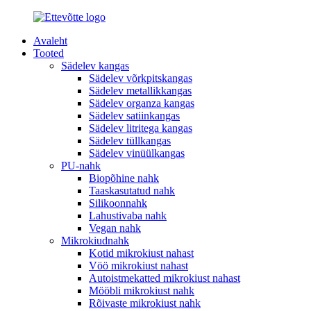
Avaleht
Tooted
Sädelev kangas
Sädelev võrkpitskangas
Sädelev metallikkangas
Sädelev organza kangas
Sädelev satiinkangas
Sädelev litritega kangas
Sädelev tüllkangas
Sädelev vinüülkangas
PU-nahk
Biopõhine nahk
Taaskasutatud nahk
Silikoonnahk
Lahustivaba nahk
Vegan nahk
Mikrokiudnahk
Kotid mikrokiust nahast
Vöö mikrokiust nahast
Autoistmekatted mikrokiust nahast
Mööbli mikrokiust nahk
Rõivaste mikrokiust nahk