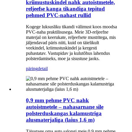
kriimustuskindel nahk autoistmetele,
reljeefse kanga tikandiga tepitud
pehmed PVC-nahast rullid
Kogege luksusliku tikandi välimust koos moodsa
PVC-naha praktilisusega. Meie 3D-reljeefne
materjal on keerukate, reljeefsete mustritega, mis
jäljendavad päris niiti, kuid on täielikult
veekindel, kriimustuskindel ja kergesti
puhastatav. Vastupidav ja kulutõhus lahendus
polsterdamiseks, moe ja sisustuse jaoks.
päring
detail
0,9 mm pehme PVC nahk
autoistmetele – nahasarnane sile
polsterduskangas kalamustriga
alusmaterjaliga (laius 1,6 m)
Täiustage oma auto salongi meie 0,9 mm pehme