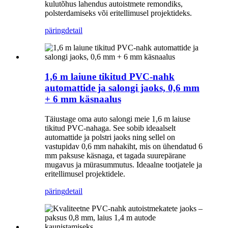
kulutõhus lahendus autoistmete remondiks,
polsterdamiseks või eritellimusel projektideks.
päring
detail
1,6 m laiune tikitud PVC-nahk
automattide ja salongi jaoks, 0,6 mm
+ 6 mm käsnaalus
Täiustage oma auto salongi meie 1,6 m laiuse
tikitud PVC-nahaga. See sobib ideaalselt
automattide ja polstri jaoks ning sellel on
vastupidav 0,6 mm nahakiht, mis on ühendatud 6
mm paksuse käsnaga, et tagada suurepärane
mugavus ja mürasummutus. Ideaalne tootjatele ja
eritellimusel projektidele.
päring
detail