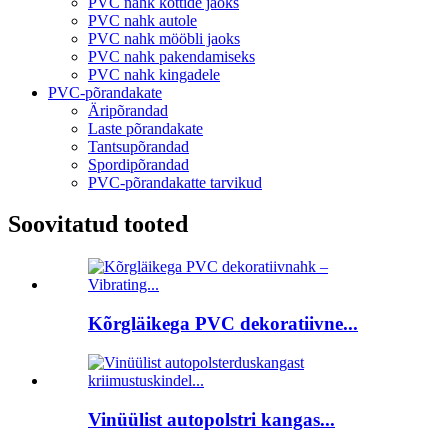
PVC nahk kottide jaoks
PVC nahk autole
PVC nahk mööbli jaoks
PVC nahk pakendamiseks
PVC nahk kingadele
PVC-põrandakate
Äripõrandad
Laste põrandakate
Tantsupõrandad
Spordipõrandad
PVC-põrandakatte tarvikud
Soovitatud tooted
Kõrgläikega PVC dekoratiivne...
Vinüülist autopolstri kangas...