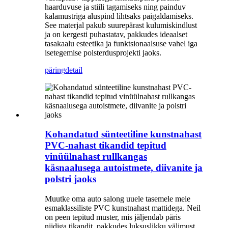
haarduvuse ja stiili tagamiseks ning painduv
kalamustriga aluspind lihtsaks paigaldamiseks.
See materjal pakub suurepärast kulumiskindlust
ja on kergesti puhastatav, pakkudes ideaalset
tasakaalu esteetika ja funktsionaalsuse vahel iga
isetegemise polsterdusprojekti jaoks.
päring
detail
Kohandatud sünteetiline kunstnahast
PVC-nahast tikandid tepitud
vinüülnahast rullkangas
käsnaalusega autoistmete, diivanite ja
polstri jaoks
Muutke oma auto salong uuele tasemele meie
esmaklassiliste PVC kunstnahast mattidega. Neil
on peen tepitud muster, mis jäljendab päris
niidiga tikandit, pakkudes luksuslikku välimust