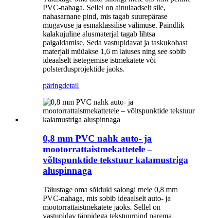
PVC-nahaga. Sellel on ainulaadselt sile,
nahasarnane pind, mis tagab suurepärase
mugavuse ja esmaklassilise välimuse. Paindlik
kalakujuline alusmaterjal tagab lihtsa
paigaldamise. Seda vastupidavat ja taskukohast
materjali müüakse 1,6 m laiuses ning see sobib
ideaalselt isetegemise istmekatete või
polsterdusprojektide jaoks.
päring
detail
0,8 mm PVC nahk auto- ja
mootorrattaistmekattetele –
võltspunktide tekstuur kalamustriga
aluspinnaga
Täiustage oma sõiduki salongi meie 0,8 mm
PVC-nahaga, mis sobib ideaalselt auto- ja
mootorrattaistmekatete jaoks. Sellel on
vastupidav täppidega tekstuurpind parema