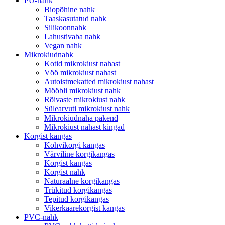
PU-nahk
Biopõhine nahk
Taaskasutatud nahk
Silikoonnahk
Lahustivaba nahk
Vegan nahk
Mikrokiudnahk
Kotid mikrokiust nahast
Vöö mikrokiust nahast
Autoistmekatted mikrokiust nahast
Mööbli mikrokiust nahk
Rõivaste mikrokiust nahk
Sülearvuti mikrokiust nahk
Mikrokiudnaha pakend
Mikrokiust nahast kingad
Korgist kangas
Kohvikorgi kangas
Värviline korgikangas
Korgist kangas
Korgist nahk
Naturaalne korgikangas
Trükitud korgikangas
Tepitud korgikangas
Vikerkaarekorgist kangas
PVC-nahk