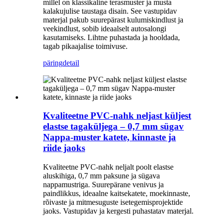
millel on klassikaline terasmuster ja musta
kalakujulise taustaga disain. See vastupidav
materjal pakub suurepärast kulumiskindlust ja
veekindlust, sobib ideaalselt autosalongi
kasutamiseks. Lihtne puhastada ja hooldada,
tagab pikaajalise toimivuse.
päring
detail
Kvaliteetne PVC-nahk neljast küljest
elastse tagaküljega – 0,7 mm sügav
Nappa-muster katete, kinnaste ja
riide jaoks
Kvaliteetne PVC-nahk neljalt poolt elastse
aluskihiga, 0,7 mm paksune ja sügava
nappamustriga. Suurepärane venivus ja
paindlikkus, ideaalne kaitsekatete, moekinnaste,
rõivaste ja mitmesuguste isetegemisprojektide
jaoks. Vastupidav ja kergesti puhastatav materjal.