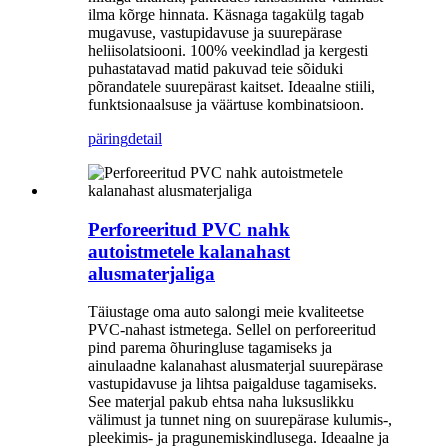
ilma kõrge hinnata. Käsnaga tagakülg tagab
mugavuse, vastupidavuse ja suurepärase
heliisolatsiooni. 100% veekindlad ja kergesti
puhastatavad matid pakuvad teie sõiduki
põrandatele suurepärast kaitset. Ideaalne stiili,
funktsionaalsuse ja väärtuse kombinatsioon.
päring
detail
Perforeeritud PVC nahk
autoistmetele kalanahast
alusmaterjaliga
Täiustage oma auto salongi meie kvaliteetse
PVC-nahast istmetega. Sellel on perforeeritud
pind parema õhuringluse tagamiseks ja
ainulaadne kalanahast alusmaterjal suurepärase
vastupidavuse ja lihtsa paigalduse tagamiseks.
See materjal pakub ehtsa naha luksuslikku
välimust ja tunnet ning on suurepärase kulumis-,
pleekimis- ja pragunemiskindlusega. Ideaalne ja