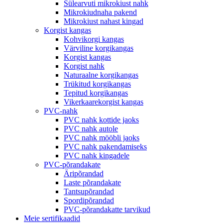
Sülearvuti mikrokiust nahk
Mikrokiudnaha pakend
Mikrokiust nahast kingad
Korgist kangas
Kohvikorgi kangas
Värviline korgikangas
Korgist kangas
Korgist nahk
Naturaalne korgikangas
Trükitud korgikangas
Tepitud korgikangas
Vikerkaarekorgist kangas
PVC-nahk
PVC nahk kottide jaoks
PVC nahk autole
PVC nahk mööbli jaoks
PVC nahk pakendamiseks
PVC nahk kingadele
PVC-põrandakate
Äripõrandad
Laste põrandakate
Tantsupõrandad
Spordipõrandad
PVC-põrandakatte tarvikud
Meie sertifikaadid