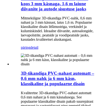
koos 3 mm käsnaga, 1,6 m laiune
diivanite ja autode sisustuse jaoks
Mitmekülgne 3D-tikandiga PVC-nahk, 0,6 mm
nahast ja 3 mm käsnast, laius 1,6 m. Populaarne
klassikaline disain litšimustriga, veekindel ja
kulumiskindel. Ideaalne diivanite, autosalongide,
laevapolstrite, peatside ja voodipeatside jaoks,
kasutades kvaliteetset aluskangast.
päring
detail
3D-tikandiga PVC-nahast automatt –
0,6 mm nahk ja 6 mm käsn,
klassikaline ja populaarne disain
Kvaliteetne 3D-tikandiga PVC-nahast automatt
0,6 mm nahast ja 6 mm käsnalusega. See
populaarne klassikaline disain pakub suurepärast
mugavust ja vastupidavust ning peeneid tikitud