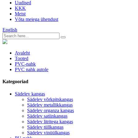
Uudised
KKK
Meist
Võta meiega ühendust
English
Avaleht
Tooted
PVC-nahk
PVC nahk autole
Kategooriad
Sädelev kangas
Sädelev võrkpitskangas
Sädelev metallikkangas
Sädelev organza kangas
Sädelev satiinkangas
Sädelev litritega kangas
Sädelev tüllkangas
Sädelev vinüülkangas