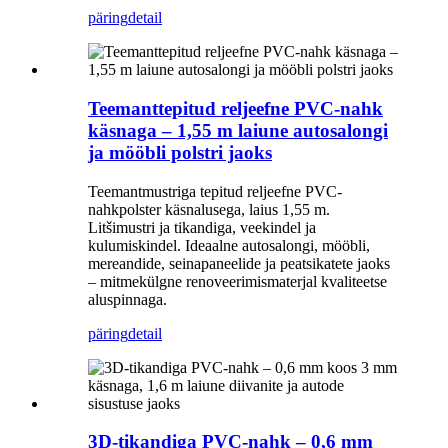
päring
detail
Teemanttepitud reljeefne PVC-nahk
käsnaga – 1,55 m laiune autosalongi
ja mööbli polstri jaoks
Teemantmustriga tepitud reljeefne PVC-
nahkpolster käsnalusega, laius 1,55 m.
Litšimustri ja tikandiga, veekindel ja
kulumiskindel. Ideaalne autosalongi, mööbli,
mereandide, seinapaneelide ja peatsikatete jaoks
– mitmekülgne renoveerimismaterjal kvaliteetse
aluspinnaga.
päring
detail
3D-tikandiga PVC-nahk – 0,6 mm