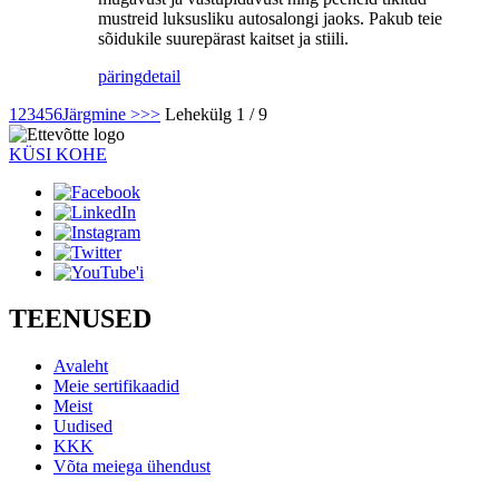
mustreid luksusliku autosalongi jaoks. Pakub teie
sõidukile suurepärast kaitset ja stiili.
päring
detail
1
2
3
4
5
6
Järgmine >
>>
Lehekülg 1 / 9
KÜSI KOHE
TEENUSED
Avaleht
Meie sertifikaadid
Meist
Uudised
KKK
Võta meiega ühendust