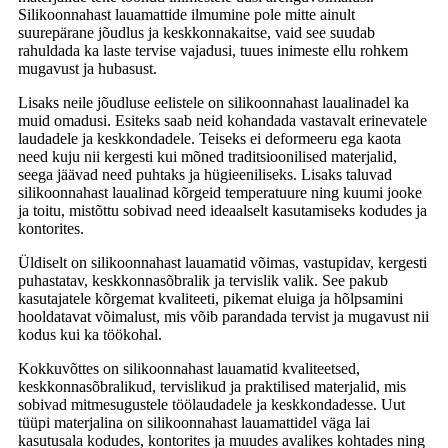
Silikoonnahast lauamattide ilmumine pole mitte ainult
suurepärane jõudlus ja keskkonnakaitse, vaid see suudab
rahuldada ka laste tervise vajadusi, tuues inimeste ellu rohkem
mugavust ja hubasust.
Lisaks neile jõudluse eelistele on silikoonnahast laualinadel ka
muid omadusi. Esiteks saab neid kohandada vastavalt erinevatele
laudadele ja keskkondadele. Teiseks ei deformeeru ega kaota
need kuju nii kergesti kui mõned traditsioonilised materjalid,
seega jäävad need puhtaks ja hügieeniliseks. Lisaks taluvad
silikoonnahast laualinad kõrgeid temperatuure ning kuumi jooke
ja toitu, mistõttu sobivad need ideaalselt kasutamiseks kodudes ja
kontorites.
Üldiselt on silikoonnahast lauamatid võimas, vastupidav, kergesti
puhastatav, keskkonnasõbralik ja tervislik valik. See pakub
kasutajatele kõrgemat kvaliteeti, pikemat eluiga ja hõlpsamini
hooldatavat võimalust, mis võib parandada tervist ja mugavust nii
kodus kui ka töökohal.
Kokkuvõttes on silikoonnahast lauamatid kvaliteetsed,
keskkonnasõbralikud, tervislikud ja praktilised materjalid, mis
sobivad mitmesugustele töölaudadele ja keskkondadesse. Uut
tüüpi materjalina on silikoonnahast lauamattidel väga lai
kasutusala kodudes, kontorites ja muudes avalikes kohtades ning