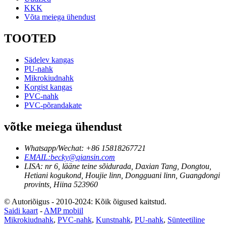
KKK
Võta meiega ühendust
TOOTED
Sädelev kangas
PU-nahk
Mikrokiudnahk
Korgist kangas
PVC-nahk
PVC-põrandakate
võtke meiega ühendust
Whatsapp/Wechat: +86 15818267721
EMAIL:becky@qiansin.com
LISA: nr 6, lääne teine ​​sõidurada, Daxian Tang, Dongtou,
Hetiani kogukond, Houjie linn, Dongguani linn, Guangdongi
provints, Hiina 523960
© Autoriõigus - 2010-2024: Kõik õigused kaitstud.
Saidi kaart
-
AMP mobiil
Mikrokiudnahk
,
PVC-nahk
,
Kunstnahk
,
PU-nahk
,
Sünteetiline