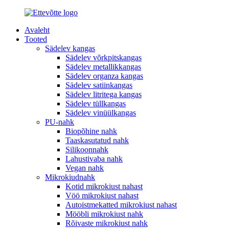
Avaleht
Tooted
Sädelev kangas
Sädelev võrkpitskangas
Sädelev metallikkangas
Sädelev organza kangas
Sädelev satiinkangas
Sädelev litritega kangas
Sädelev tüllkangas
Sädelev vinüülkangas
PU-nahk
Biopõhine nahk
Taaskasutatud nahk
Silikoonnahk
Lahustivaba nahk
Vegan nahk
Mikrokiudnahk
Kotid mikrokiust nahast
Vöö mikrokiust nahast
Autoistmekatted mikrokiust nahast
Mööbli mikrokiust nahk
Rõivaste mikrokiust nahk