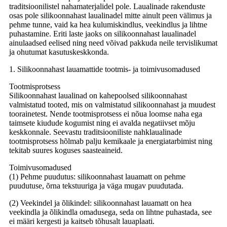
traditsioonilistel nahamaterjalidel pole. Laualinade rakenduste
osas pole silikoonnahast laualinadel mitte ainult peen välimus ja
pehme tunne, vaid ka hea kulumiskindlus, veekindlus ja lihtne
puhastamine. Eriti laste jaoks on silikoonnahast laualinadel
ainulaadsed eelised ning need võivad pakkuda neile tervislikumat
ja ohutumat kasutuskeskkonda.
1. Silikoonnahast lauamattide tootmis- ja toimivusomadused
Tootmisprotsess
Silikoonnahast laualinad on kahepoolsed silikoonnahast
valmistatud tooted, mis on valmistatud silikoonnahast ja muudest
toorainetest. Nende tootmisprotsess ei nõua loomse naha ega
taimsete kiudude kogumist ning ei avalda negatiivset mõju
keskkonnale. Seevastu traditsiooniliste nahklaualinade
tootmisprotsess hõlmab palju kemikaale ja energiatarbimist ning
tekitab suures koguses saasteaineid.
Toimivusomadused
(1) Pehme puudutus: silikoonnahast lauamatt on pehme
puudutuse, õrna tekstuuriga ja väga mugav puudutada.
(2) Veekindel ja õlikindel: silikoonnahast lauamatt on hea
veekindla ja õlikindla omadusega, seda on lihtne puhastada, see
ei määri kergesti ja kaitseb tõhusalt lauaplaati.