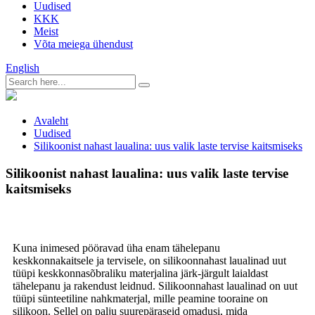
Uudised
KKK
Meist
Võta meiega ühendust
English
Avaleht
Uudised
Silikoonist nahast laualina: uus valik laste tervise kaitsmiseks
Silikoonist nahast laualina: uus valik laste tervise
kaitsmiseks
Kuna inimesed pööravad üha enam tähelepanu
keskkonnakaitsele ja tervisele, on silikoonnahast laualinad uut
tüüpi keskkonnasõbraliku materjalina järk-järgult laialdast
tähelepanu ja rakendust leidnud. Silikoonnahast laualinad on uut
tüüpi sünteetiline nahkmaterjal, mille peamine tooraine on
silikoon. Sellel on palju suurepäraseid omadusi, mida