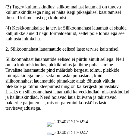
(3) Tugev kulumiskindlus: silikoonnahast lauamatt on tugeva
kulumiskindlusega ning ei näita isegi pikaajalisel kasutamisel
ilmseid kriimustusi ega kulumist.
(4) Keskkonnakaitse ja tervis: Silikoonnahast lauamatt ei sisalda
kahjulikke aineid nagu formaldehüüd, sellel pole lõhna ega see
kahjusta inimkeha.
2. Silikoonnahast lauamattide eelised laste tervise kaitsmisel
Silikoonnahast lauamattide eelised ei piirdu ainult sellega. Neil
on ka kulumiskindlus, plekikindlus ja lihtne puhastamine.
Tavaliste lauamattide pind määrdub kergesti tolmu, plekkide,
toidujääkidega jne ja seda on raske puhastada, kuid
silikoonnahast lauamattide pinnakate aitab tõhusalt vältida
plekkide ja tolmu kleepumist ning on ka kergesti puhastatav.
Lisaks on silikoonnahast lauamatid ka veekindlad, niiskuskindlad
ja hallituskindlad. Need hoiavad laua kuivana ja takistavad
bakterite paljunemist, mis on paremini kooskõlas laste
tervisevajadustega.