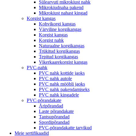
Sülearvuti mikrokiust nahk
Mikrokiudnaha pakend
Mikrokiust nahast kingad
Korgist kangas
Kohvikorgi kangas
Värviline korgikangas
Korgist kangas
Korgist nahk
Naturaalne korgikangas
Trükitud korgikangas
Tepitud korgikangas
Vikerkaarekorgist kangas
PVC-nahk
PVC nahk kottide jaoks
PVC nahk autole
PVC nahk mööbli jaoks
PVC nahk pakendamiseks
PVC nahk kingadele
PVC-põrandakate
Äripõrandad
Laste põrandakate
Tantsupõrandad
Spordipõrandad
PVC-põrandakatte tarvikud
Meie sertifikaadid